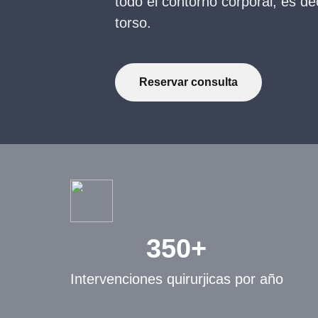
todo el contorno corporal, es dec
torso.
Reservar consulta
350+
Intervenciones quirurjicas por año