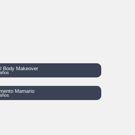
ll Body Makeover
años
mento Mamario
años