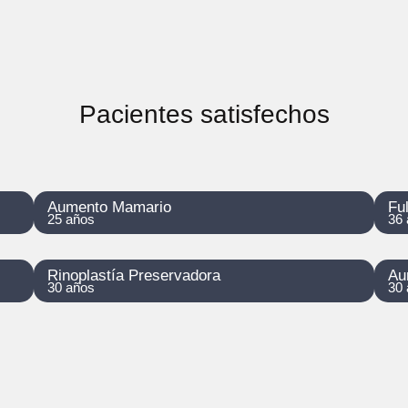
Pacientes satisfechos
Aumento Mamario
Fu
25 años
36 
Rinoplastía Preservadora
Au
30 años
30 