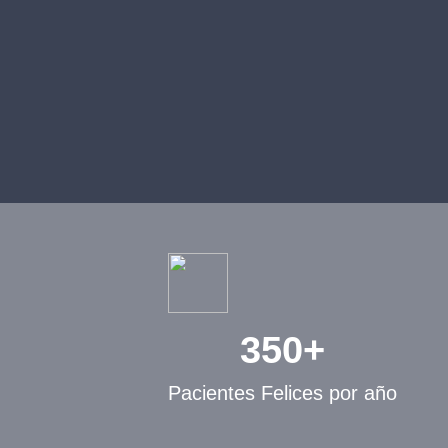
350+
Pacientes Felices por año