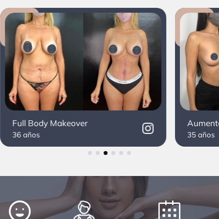
Full Body Makeover
Aument
36 años
35 años